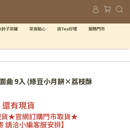
本鈴子茶罐
茶食點心
挑Tea好禮
服務門市
園曲 9入 (綠豆小月餅×荔枝酥
還有現貨
現貨★官網訂購門市取貨★
寄 請洽小編客服安排】