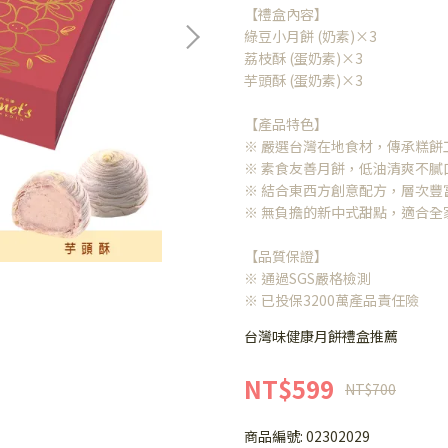
【禮盒內容】
綠豆小月餅 (奶素)×3
荔枝酥 (蛋奶素)×3
芋頭酥 (蛋奶素)×3
【產品特色】
※ 嚴選台灣在地食材，傳承糕餅
※ 素食友善月餅，低油清爽不膩
※ 結合東西方創意配方，層次豐
※ 無負擔的新中式甜點，適合全
【品質保證】
※ 通過SGS嚴格檢測
※ 已投保3200萬產品責任險
台灣味健康月餅禮盒推薦
NT$599
NT$700
商品編號:
02302029