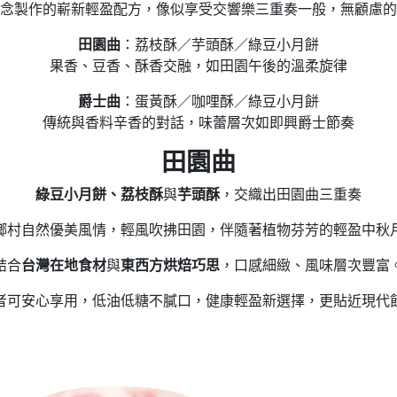
念製作的嶄新輕盈配方，像似享受交響樂三重奏一般，無顧慮的
田園曲
：荔枝酥／芋頭酥／綠豆小月餅
果香、豆香、酥香交融，如田園午後的溫柔旋律
爵士曲
：蛋黃酥／咖哩酥／綠豆小月餅
傳統與香料辛香的對話，味蕾層次如即興爵士節奏
田園曲
綠豆小月餅、荔枝酥
與
芋頭酥
，交織出田園曲三重奏
鄉村自然優美風情，輕風吹拂田園，伴隨著植物芬芳的輕盈中秋
結合
台灣在地食材
與
東西方烘焙巧思
，口感細緻、風味層次豐富
者可安心享用，低油低糖不膩口，健康輕盈新選擇，更貼近現代