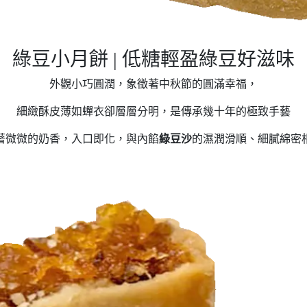
綠豆小月餅 | 低糖輕盈綠豆好滋味
外觀小巧圓潤，象徵著中秋節的圓滿幸福，
細緻酥皮薄如蟬衣卻層層分明，是傳承幾十年的極致手藝
著微微的奶香，入口即化，與內餡
綠豆沙
的濕潤滑順、細膩綿密