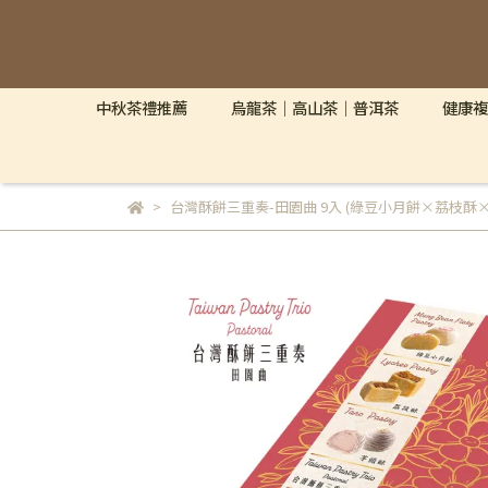
中秋茶禮推薦
烏龍茶｜高山茶｜普洱茶
健康複
台灣酥餅三重奏-田園曲 9入 (綠豆小月餅×荔枝酥