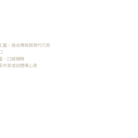
工藝，融合傳統與現代巧思
口
富、口感細緻
家共享或送禮傳心意