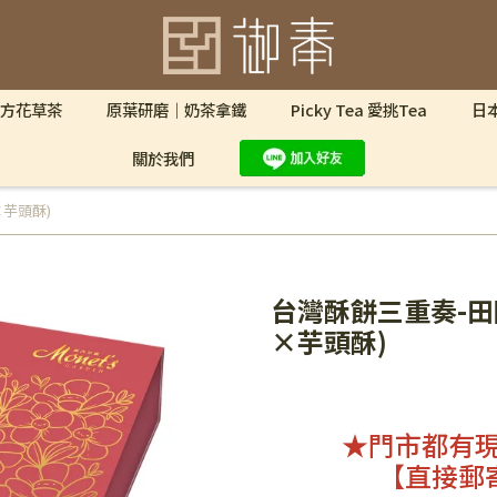
方花草茶
原葉研磨｜奶茶拿鐵
Picky Tea 愛挑Tea
日
關於我們
×芋頭酥)
台灣酥餅三重奏-田
×芋頭酥)
★門市都有
【直接郵