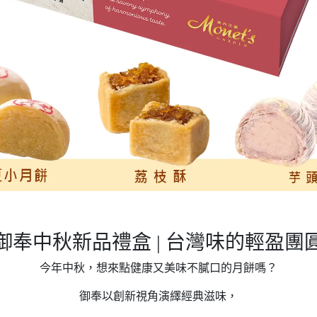
25御奉中秋新品禮盒 | 台灣味的輕盈團
今年中秋，想來點健康又美味不膩口的月餅嗎？
御奉以創新視角演繹經典滋味，