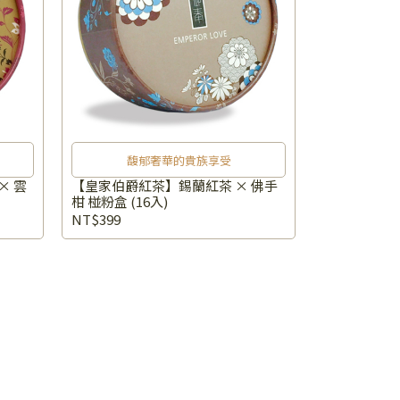
馥郁奢華的貴族享受
× 雲
【皇家伯爵紅茶】錫蘭紅茶 × 佛手
柑 椪粉盒 (16入)
NT$399