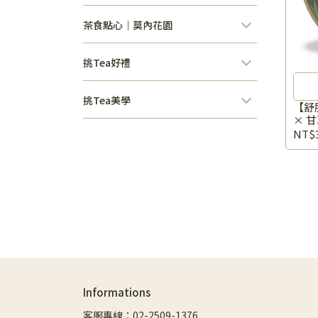
茶食點心｜莫內花園
挑Tea好禮
挑Tea美學
【舒
× 甘
NT$
Informations
客服專線：02-2509-1376