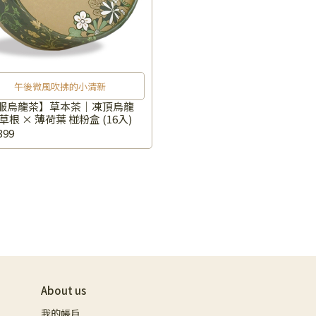
午後微風吹拂的小清新
服烏龍茶】草本茶｜凍頂烏龍
草根 × 薄荷葉 椪粉盒 (16入)
399
About us
我的帳戶