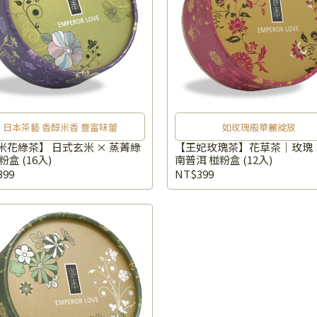
日本茶藝 香醇米香 豐富味蕾
如玫瑰般華麗綻放
米花綠茶】 日式玄米 × 蒸菁綠
【王妃玫瑰茶】花草茶｜玫瑰 
粉盒 (16入)
南普洱 椪粉盒 (12入)
399
NT$399