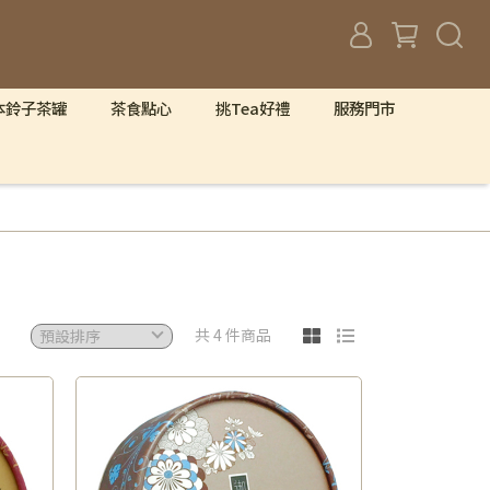
本鈴子茶罐
茶食點心
挑Tea好禮
服務門市
共 4 件商品