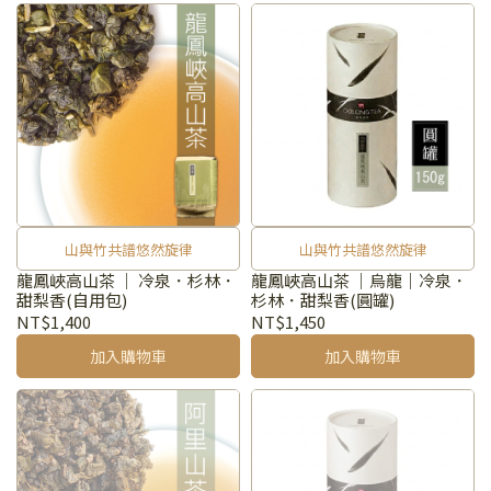
山與竹共譜悠然旋律
山與竹共譜悠然旋律
龍鳳峽高山茶 ｜ 冷泉．杉林．
龍鳳峽高山茶 ｜烏龍｜冷泉．
甜梨香(自用包)
杉林．甜梨香(圓罐)
NT$1,400
NT$1,450
加入購物車
加入購物車