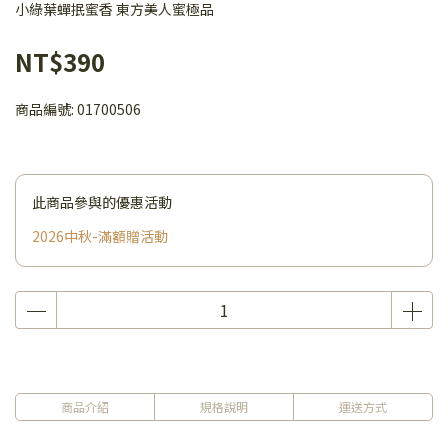
小綠葉蟬抿蜜香 東方美人蜜極品
NT$390
商品編號:
01700506
此商品參與的優惠活動
2026中秋-滿額贈活動
商品介紹
規格說明
運送方式