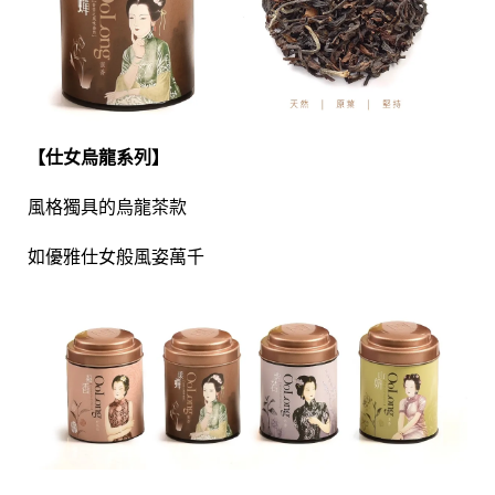
【仕女烏龍系列】
風格獨具的烏龍茶款
如優雅仕女般風姿萬千