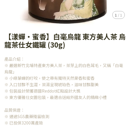
1
/
1
【漾蟬·蜜香】白毫烏龍 東方美人茶 烏
龍茶仕女鐵罐 (30g)
產品介紹：
※ 嚴選新竹北埔特產東方美人茶，茶芽上的白色茸毛，又稱「白毫
烏龍」
※ 小綠葉蟬的叮咬，使之帶有獨特天然果香和蜜香
※ 入口甘醇不生澀，茶湯呈現琥珀色，滋味甘醇甜美
※ 包裝設計榮獲德國Reddot紅點設計大獎
※ 東方優雅仕女圖包裝，最適合送給外國友人的精緻小禮
品質保證：
※ 通過SGS農藥殘留檢測
※ 已投保3200萬產險