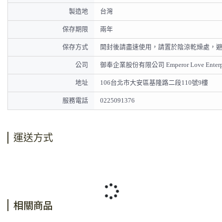
製造地
台灣
保存期限
兩年
保存方式
開封後請盡速使用，請置於陰涼乾燥處，
公司
御奉企業股份有限公司 Emperor Love Enterprise
地址
106台北市大安區基隆路二段110號9樓
服務電話
0225091376
運送方式
相關商品