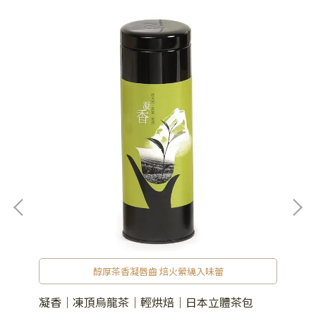
醇厚茶香凝唇齒 焙火縈繞入味蕾
包
凝香｜凍頂烏龍茶｜輕烘焙｜日本立體茶包
紫