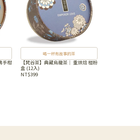
喝一杯有故事的茶
佛手柑
【梵谷茶】典藏烏龍茶｜ 重烘焙 椪粉
盒 (12入)
NT$399