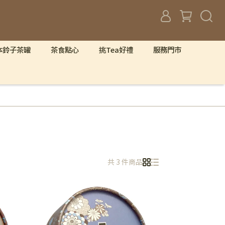
本鈴子茶罐
茶食點心
挑Tea好禮
服務門市
共 3 件商品