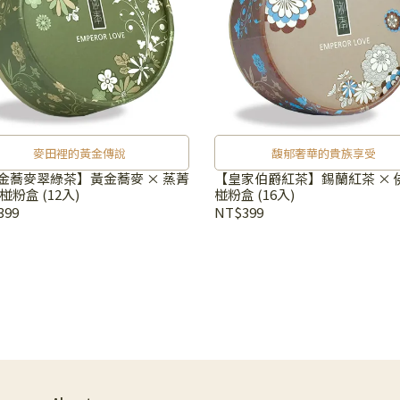
麥田裡的黃金傳說
馥郁奢華的貴族享受
金蕎麥翠綠茶】黃金蕎麥 × 蒸菁
【皇家伯爵紅茶】錫蘭紅茶 × 
椪粉盒 (12入)
椪粉盒 (16入)
399
NT$399